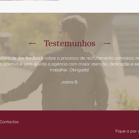
Testemunhos
stava de dar feedback sobre o processo de recrutamento convosco, ne
o positiva e sem dúvida a agência com maior atenção, dedicação e s
trabalhei. Obrigada!
Joana B.
Contactos
Fique a par 