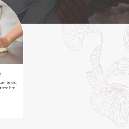
!
eriência,
trabalhar