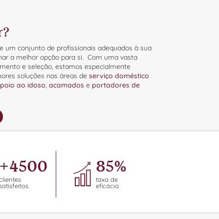
r?
-lhe um conjunto de profissionais adequados à sua
onar a melhor opção para si. Com uma vasta
amento e seleção, estamos especialmente
hores soluções nas áreas de
serviço doméstico
poio ao idoso
,
acamados
e
portadores de
+
4500
85
%
clientes
taxa de
satisfeitos
eficácia