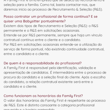
A Family First é uma empresa que se dedica ao recrutamento e
seleção para a família. Como tal, basta contactar-nos, que
daremos início ao processo de Recrutamento & Seleção (R&S).
Posso contratar um profissional de forma contínua? E se
quiser uma Babysitter pontualmente?
Existem dois tipos de Recrutamento e Seleção (R&S): o R&S
permanente e o R&S em solicitações ocasionais.
Entende-se por R&S permanente, sempre que haja um vínculo
contratual contínuo entre o cliente e o candidato.
Por R&S em solicitações ocasionais entende-se a utilização do
serviço de forma pontual, não existindo continuidade contratual,
entre o candidato e o cliente.
De quem é a responsabilidade do profissional?
A Family First é responsável pela identificação, validação e
apresentação de candidatos. É intermediária entre o processo de
procura do candidato e a seleção final do cliente. Após a escolha
do candidato, a relação contratual existente será entre o
candidato e o cliente.
Como funcionam os honorários da Family First?
O valor dos honorários da Family First é respeitante ao processo
de R&S. Este é distinto consoante a categoria profissional
requerida e o horário pretendido.