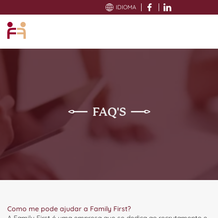
CONTACTOS
IDIOMA
FAQ'S
Como me pode ajudar a Family First?