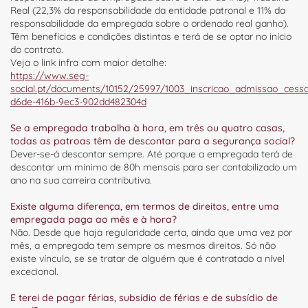
Real (22,3% da responsabilidade da entidade patronal e 11% da
responsabilidade da empregada sobre o ordenado real ganho).
Têm benefícios e condições distintas e terá de se optar no início
do contrato.
Veja o link infra com maior detalhe:
https://www.seg-
social.pt/documents/10152/25997/1003_inscricao_admissao_cess
d6de-416b-9ec3-902dd482304d
Se a empregada trabalha à hora, em três ou quatro casas,
todas as patroas têm de descontar para a segurança social?
Dever-se-á descontar sempre. Até porque a empregada terá de
descontar um mínimo de 80h mensais para ser contabilizado um
ano na sua carreira contributiva.
Existe alguma diferença, em termos de direitos, entre uma
empregada paga ao mês e à hora?
Não. Desde que haja regularidade certa, ainda que uma vez por
mês, a empregada tem sempre os mesmos direitos. Só não
existe vínculo, se se tratar de alguém que é contratado a nível
excecional.
E terei de pagar férias, subsídio de férias e de subsídio de