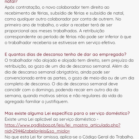
natal?
Após contratação, o novo colaborador tem direito ao
recebimento de férias, subsídio de férias e subsídio de natal,
como qualquer outro colaborador por conta de outrem. No
primeiro ano de trabalho, o valor a receber terá de ser
proporcional aos meses trabalhados. A retribuição
correspondente ao período de férias não pode ser inferior à que
o trabalhador receberia se estivesse em serviço efetivo.
E quantos dias de descanso tenho de dar ao empregado?
O trabalhador não alojado e alojado tem direito, sem prejuízo da
retribuição, ao gozo de um dia de descanso semanal. Além do
dia de descanso semanal obrigatório, ainda pode ser
convencionado entre as partes, o gozo de meio-dia ou de um dia
completo de descanso. O dia de descanso semanal deve
coincidir com o domingo, podendo recair em outro dia da
semana, quando motivos sérios e não regulares da vida do
agregado familiar o justifiquem.
Mas existe alguma Lei específica para o serviço doméstico?
Existe uma Lei aplicável ao serviço doméstico -
https://www.pgdlisboa.pt/leis/lei_mostra_articulado.php?
nid=2944&tabela=leis&so_miolo=
No que esta Lei for omissa, aplica-se o Código Geral do Trabalho.